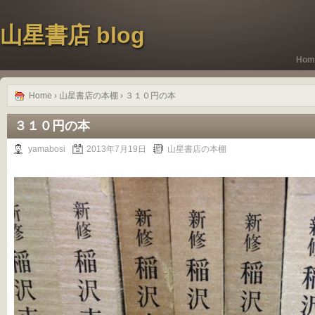
山星書店 blog
Hom
Home
›
山星書店の本棚
› ３１０円の本
３１０円の本
yamabosi
2013年7月19日
山星書店の本棚