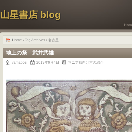
山星書店 blog
Hom
Home
› Tag Archives › 名古屋
地上の祭 武井武雄
yamabosi
2013年9月4日
マニア様向け本の紹介