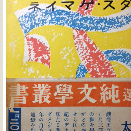
ゲ
マ
イ
ネ
は