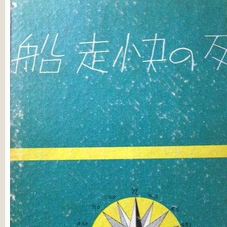
走
船
は