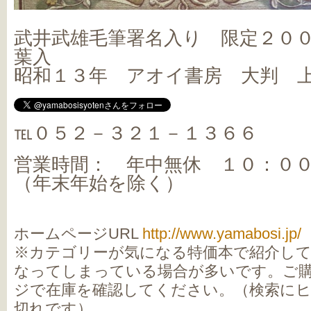
武井武雄毛筆署名入り 限定２０
葉入
昭和１３年 アオイ書房 大判 
℡０５２－３２１－１３６６
営業時間： 年中無休 １０：０
（年末年始を除く）
ホームページURL
http://www.yamabosi.jp/
※カテゴリーが気になる特価本で紹介し
なってしまっている場合が多いです。ご
ジで在庫を確認してください。（検索に
切れです）