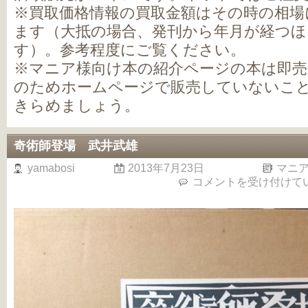
※買取価格情報の買取金額はその時の相場
ます（大抵の場合、発刊から年月が経つ
す）。参考程度にご覧ください。
※マニア様向け本の紹介ページの本は即売
のためホームページで販売していないこ
きらめましょう。
奇術師登場 武井武雄
yamabosi
2013年7月23日
マニ
奇
コメントを受け付けて
術
師
登
場
武
井
武
雄
は