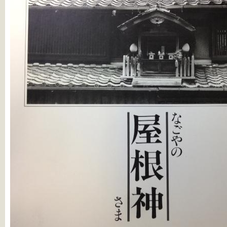
の
屋
敷
神
さ
ま
は