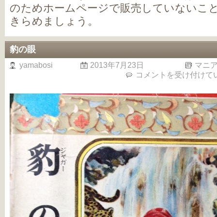
のためホームページで販売していないこ
きらめましょう。
豹の眼
yamabosi
2013年7月23日
マニ
豹
コメントを受け付けて
の
眼
は